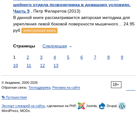
шейного отдела позвоночника в домашних условиях.
Часть 5
, Петр Филаретов (2013)
В данной книге рассматривается авторская методика для
укрепления левой боковой поверхности мышечного… 24.95
руб
электронная книга
Страницы
Следующая
→
1
2
3
4
5
6
7
8
9
10
11
12
13
© Академик, 2000-2026
18+
Обратная связь:
Техподдержка
,
Реклама на сайте
👣 Путешествия
Экспорт словарей на сайты
, сделанные на PHP,
Joomla,
Drupal,
WordPress, MODx.